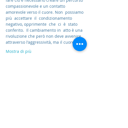
fare ciò è necessario creare un percorso 
compassionevole e un contatto 
amorevole verso il cuore. Non  possiamo  
più  accettare  il  condizionamento  
negativo, opprimente  che  ci  è  stato  
conferito.  Il cambiamento in  atto è una 
rivoluzione che però non deve avvenire 
attraverso l'aggressività, ma il cuore at…
Mostra di più
Condividi questo evento